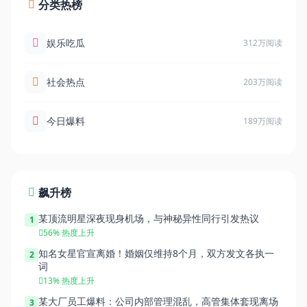
分类热榜
娱乐吃瓜
312万阅读
社会热点
203万阅读
今日爆料
189万阅读
飙升榜
某顶流明星深夜现身机场，与神秘异性同行引发热议
1
56% 热度上升
知名女星官宣离婚！婚姻仅维持8个月，双方发文各执一
2
词
13% 热度上升
某大厂员工爆料：公司内部管理混乱，高管集体套现离场
3