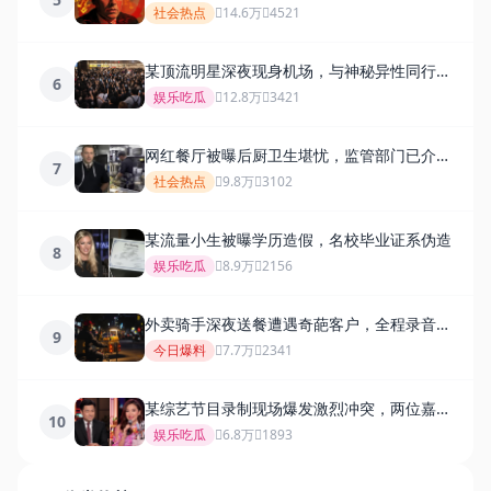
体套现离场
社会热点
14.6万
4521
某顶流明星深夜现身机场，与神秘异性同行引
6
发热议
娱乐吃瓜
12.8万
3421
网红餐厅被曝后厨卫生堪忧，监管部门已介入
7
调查
社会热点
9.8万
3102
某流量小生被曝学历造假，名校毕业证系伪造
8
娱乐吃瓜
8.9万
2156
外卖骑手深夜送餐遭遇奇葩客户，全程录音曝
9
光
今日爆料
7.7万
2341
某综艺节目录制现场爆发激烈冲突，两位嘉宾
10
当场翻脸
娱乐吃瓜
6.8万
1893