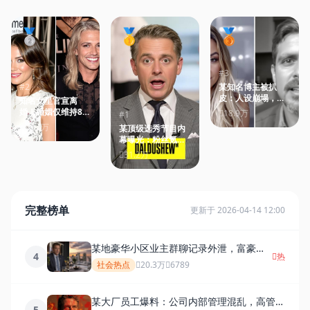
🥈
🥇
🥉
#3
#2
某知名博主被扒
皮：人设崩塌，多
知名女星官宣离
年谎言一朝揭穿
婚！婚姻仅维持8个
18.9万
#1
月，双方发文各执
25.7万
某顶级选秀节目内
一词
幕曝光：粉丝氪金
数据造假成行业潜
31.2万
规则
完整榜单
更新于 2026-04-14 12:00
某地豪华小区业主群聊记录外泄，富豪圈
4
热
日常令人咋舌
社会热点
20.3万
6789
某大厂员工爆料：公司内部管理混乱，高管集
5